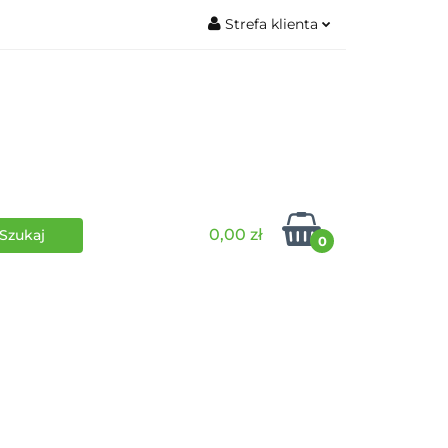
Strefa klienta
wki
RPG
Zaloguj się
Zarejestruj się
Dodaj zgłoszenie
0,00 zł
0
i
Funko Pop
Wydarzenia