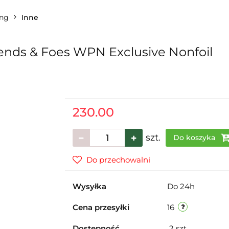
ing
Inne
riends & Foes WPN Exclusive Nonfoil
230.00
szt.
Do koszyka
Do przechowalni
Wysyłka
Do 24h
Cena przesyłki
16
Dostępność
2
szt.