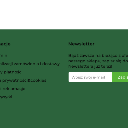
Albi
macje
Newsletter
AMIGO Spiel
min
Bądź zawsze na bieżąco z ofe
naszego sklepu, zapisz się do
alizacji zamówienia i dostawy
Newslettera już teraz!
y płatności
ka prywatności&cookies
i reklamacje
Ammo
ysyłki