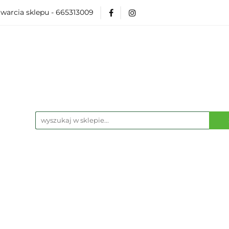
warcia sklepu - 665313009
Akcesoria
Modelarka
Karcianki
Planszó
ko Pop
Wydarzenia
ka
Karcianki
Planszówki
RPG
Książk