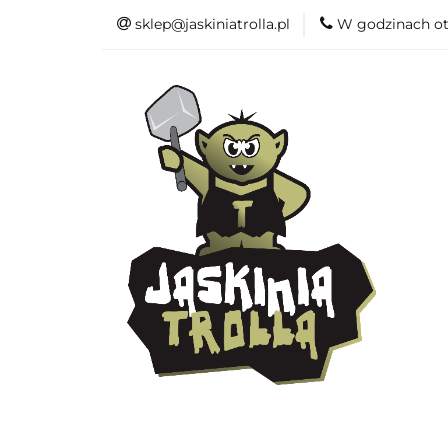
sklep@jaskiniatrolla.pl
W godzinach ot
Bitewniaki
Książki
Fun
Bitewniaki
Akcesoria
Modelar