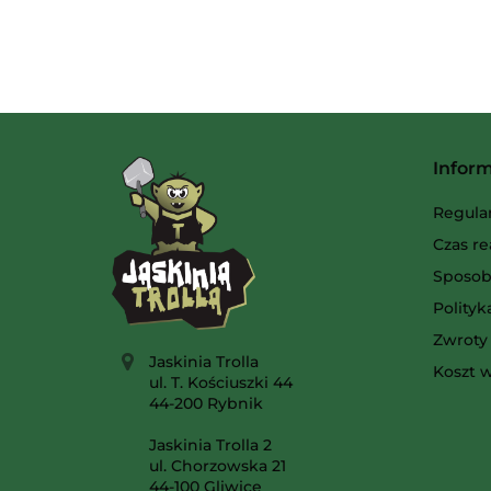
Infor
Regula
Czas re
Sposob
Polity
Zwroty 
Jaskinia Trolla
Koszt w
ul. T. Kościuszki 44
44-200 Rybnik
Jaskinia Trolla 2
ul. Chorzowska 21
44-100 Gliwice