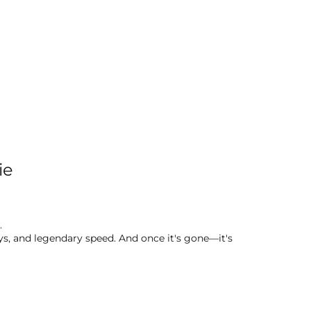
ie
.
ays, and legendary speed. And once it's gone—it's