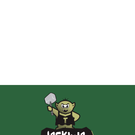
2 Pionki
Albi
AMIGO Spiel