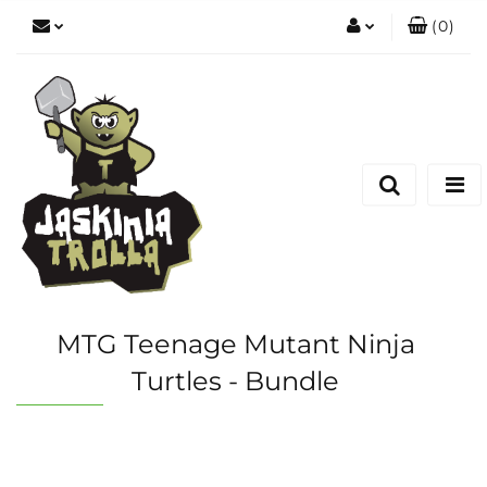
(
0
)
Zaloguj się
Zarejestruj się
Dodaj zgłoszenie
MTG Teenage Mutant Ninja
Turtles - Bundle