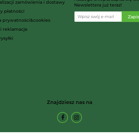
alizacji zamówienia i dostawy
Newslettera już teraz!
y płatności
ka prywatności&cookies
i reklamacje
Ammo
ysyłki
Arcane Tinmen
Znajdziesz nas na
Archon Studio