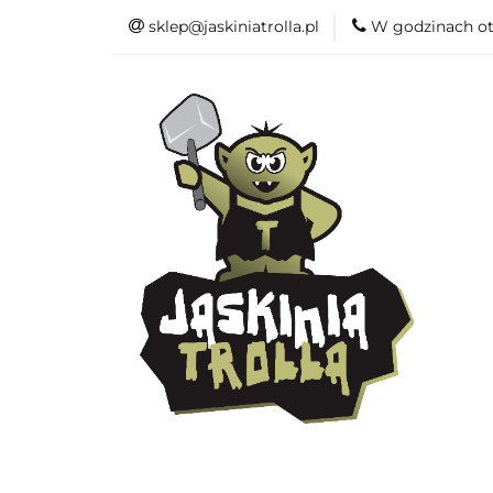
sklep@jaskiniatrolla.pl
W godzinach ot
Bitewniaki
Książki
Fun
Bitewniaki
Akcesoria
Modelar