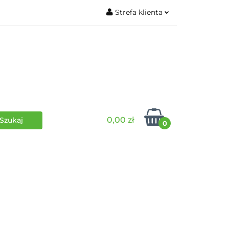
Strefa klienta
wki
RPG
Zaloguj się
Zarejestruj się
Dodaj zgłoszenie
0,00 zł
0
i
Funko Pop
Wydarzenia