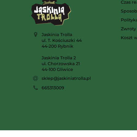
Czas re
Sposob
Polity
Zwroty 
Jaskinia Trolla
Koszt w
ul. T. Kościuszki 44
44-200 Rybnik
Jaskinia Trolla 2
ul. Chorzowska 21
44-100 Gliwice
sklep@jaskiniatrolla.pl
665313009