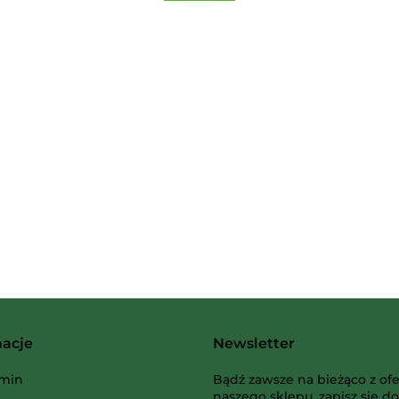
2 Pionki
Albi
macje
Newsletter
AMIGO Spiel
min
Bądź zawsze na bieżąco z ofe
naszego sklepu, zapisz się do