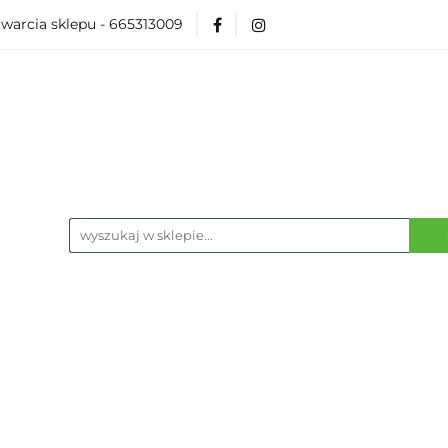
warcia sklepu - 665313009
Akcesoria
Modelarka
Karcianki
Planszó
ko Pop
Wydarzenia
ka
Karcianki
Planszówki
RPG
Książk