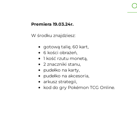
O
Premiera 19.03.24r.
W środku znajdziesz:
gotową talię, 60 kart,
6 kości obrażeń,
1 kość rzutu monetą,
2 znaczniki stanu,
pudełko na karty,
pudełko na akcesoria,
arkusz strategii,
kod do gry Pokémon TCG Online.