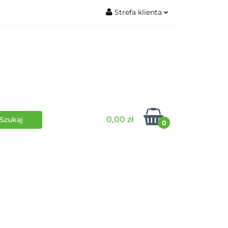
Strefa klienta
wki
RPG
Zaloguj się
Zarejestruj się
Dodaj zgłoszenie
0,00 zł
0
i
Funko Pop
Wydarzenia