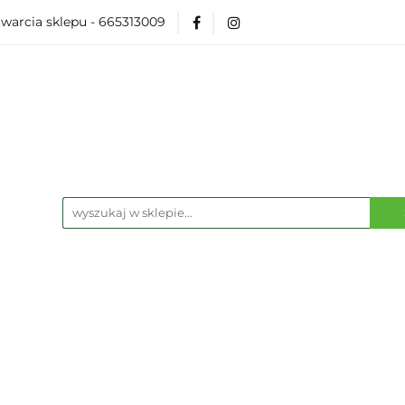
warcia sklepu - 665313009
Akcesoria
Modelarka
Karcianki
Planszó
ko Pop
Wydarzenia
ka
Karcianki
Planszówki
RPG
Książk