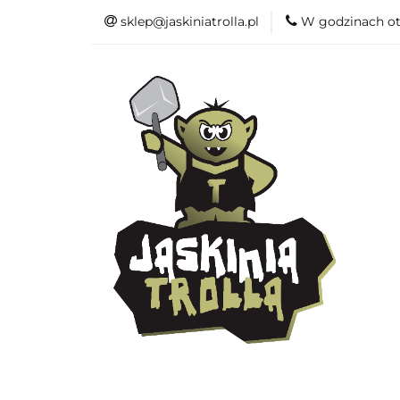
sklep@jaskiniatrolla.pl
W godzinach ot
Bitewniaki
Książki
Fun
Bitewniaki
Akcesoria
Modelar