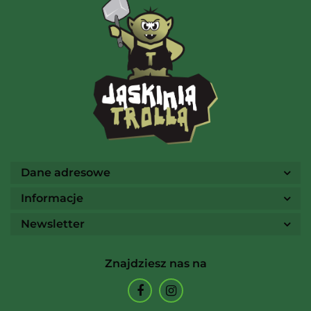
AMIGO Spiel
Ammo
Dane adresowe
Informacje
Newsletter
Arcane Tinmen
Znajdziesz nas na