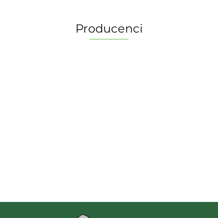
Producenci
2 Pionki
Albi