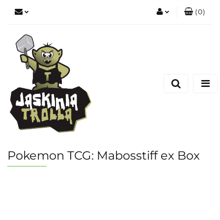
(
0
)
Zaloguj się
Zarejestruj się
Dodaj zgłoszenie
Pokemon TCG: Mabosstiff ex Box