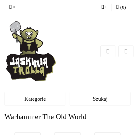
(
0
)
Zaloguj się
Zarejestruj się
Dodaj zgłoszenie
Kategorie
Szukaj
Warhammer The Old World