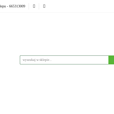
lepu - 665313009
esoria
Modelarka
Karcianki
Planszówki
RP
zenia
arcianki
Planszówki
RPG
Książki
Funko Pop