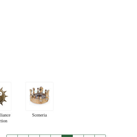
liance
Sceneria
ction