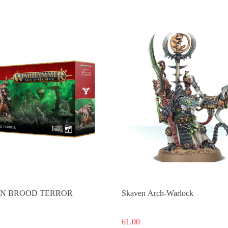
Produkt niedostępny
Produkt niedostępny
N BROOD TERROR
Skaven Arch-Warlock
61.00