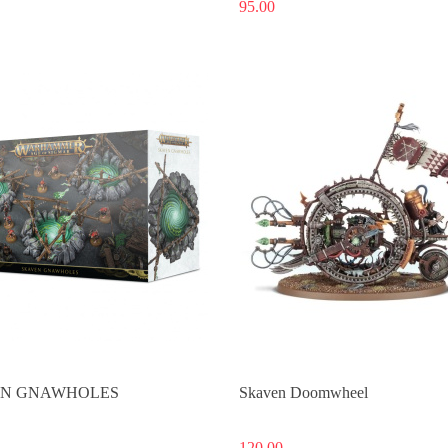
95.00
Produkt niedostępny
Produkt niedostępny
EN GNAWHOLES
Skaven Doomwheel
120.00