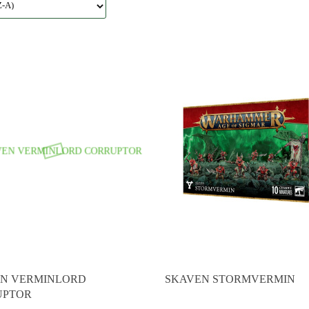
Produkt niedostępny
Produkt niedostępny
N VERMINLORD
SKAVEN STORMVERMIN
UPTOR