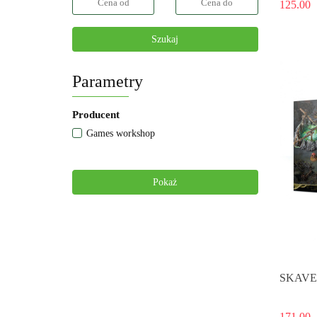
125.00
Szukaj
Parametry
Producent
Games workshop
Pokaż
SKAV
171.00