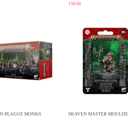
150.00
Produkt niedostępny
Produkt niedostępny
N PLAGUE MONKS
SKAVEN MASTER MOULD