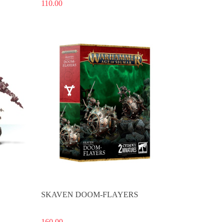
110.00
Produkt niedostępny
SKAVEN DOOM-FLAYERS
160.00