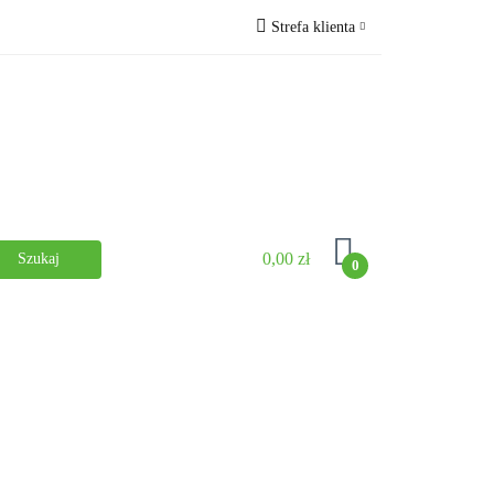
Strefa klienta
G
Książki
Zaloguj się
Zarejestruj się
Dodaj zgłoszenie
0,00 zł
0
Wydarzenia