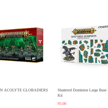
Produkt niedostępny
Produkt niedostępny
N ACOLYTE GLOBADIERS
Shattered Dominion Large Base 
Kit
95.00