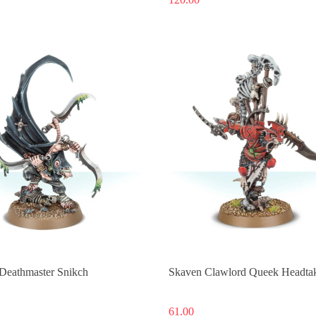
Produkt niedostępny
Produkt niedostępny
Deathmaster Snikch
Skaven Clawlord Queek Headta
61.00