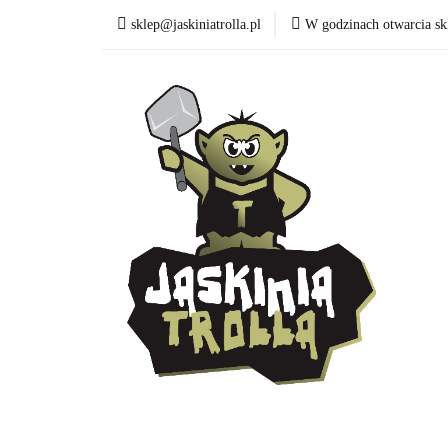
sklep@jaskiniatrolla.pl
W godzinach otwarcia sk
Bitewniaki
Akc
Funko Pop
Wydar
Bitewniaki
Akcesoria
Modelarka
K