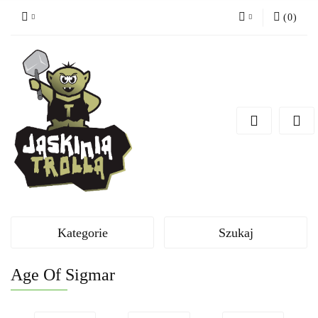
(
0
)
Zaloguj się
Zarejestruj się
Dodaj zgłoszenie
Kategorie
Szukaj
Age Of Sigmar